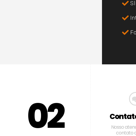
Sl
In
Fo
0
2
Contato
Nosso aten
contato 