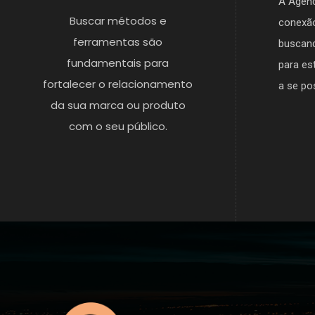
A Agênc
Buscar métodos e
conexão
ferramentas são
buscand
fundamentais para
para es
fortalecer o relacionamento
a se po
da sua marca ou produto
com o seu público.