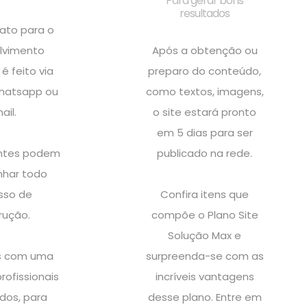
Para gerar bons
resultados
ato para o
lvimento
Após a obtenção ou
é feito via
preparo do conteúdo,
whatsapp ou
como textos, imagens,
ail.
o site estará pronto
em 5 dias para ser
entes podem
publicado na rede.
har todo
sso de
Confira itens que
rução.
compõe o Plano Site
Solução Max e
 com uma
surpreenda-se com as
rofissionais
incríveis vantagens
dos, para
desse plano. Entre em