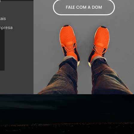
a
FALE COM A DOM
ais
empresa