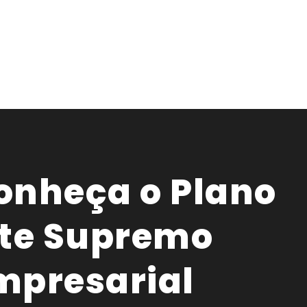
onheça o Plano
ite Supremo
mpresarial