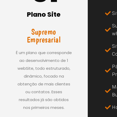
Plano Site
Si
Su
Supremo
w
Empresarial
Si
É um plano que corresponde
C
ao desenvolvimento de 1
Pá
webSite, todo estruturado,
Pr
dinâmico, focado na
obtenção de mais clientes
Ma
ou contatos. Esses
B
resultados já são obtidos
H
nos primeiros meses.