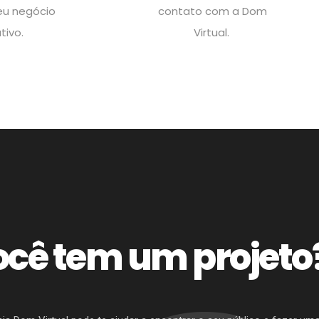
eu negócio
contato com a Dom
tivo.
Virtual.
cê tem um projeto