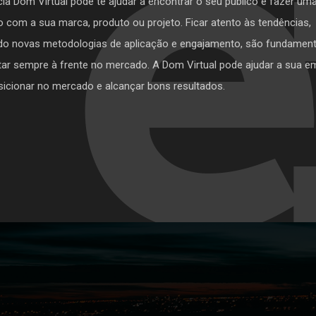
ia Dom Virtual pode te ajudar a encontrar o seu público e fazer um
 com a sua marca, produto ou projeto. Ficar atento às tendências,
o novas metodologias de aplicação e engajamento, são fundament
tar sempre à frente no mercado. A Dom Virtual pode ajudar a sua 
sicionar no mercado e alcançar bons resultados.