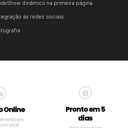
ideShow dinâmico na primeira página
tegração ás redes sociais
tografia
Pronto em 5
 Online
dias
dimento em
com você