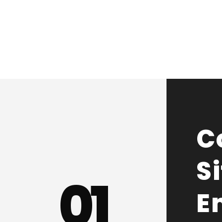
C
S
0
1
E