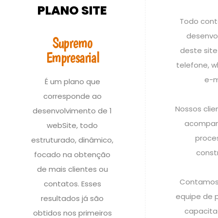
PLANO SITE
Todo cont
desenvo
Supremo
deste site 
Empresarial
telefone, 
e-m
É um plano que
corresponde ao
Nossos cli
desenvolvimento de 1
acompan
webSite, todo
proce
estruturado, dinâmico,
const
focado na obtenção
de mais clientes ou
Contamos
contatos. Esses
equipe de p
resultados já são
capacita
obtidos nos primeiros