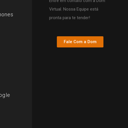
Entre em contato com a Dom
Virtual. Nossa Equipe está
phones
pronta para te tender!
Fale Com a Dom
ogle