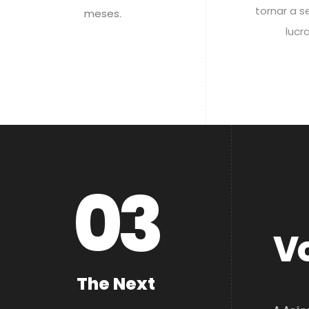
tornar a s
meses.
lucra
0
3
Vo
The Next